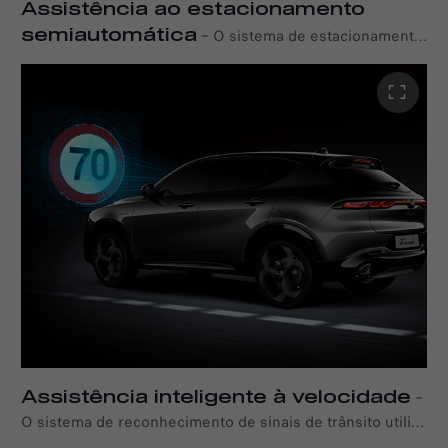
Assistência ao estacionamento
semiautomática
–
O sistema de estacionamento
automatiza as funções de estacionamento: identifica
lugares de estacionamento com dimensões adequadas e
conduz o veículo durante o processo de estacionamento,
enquanto o condutor controla a velocidade do veículo
através do acelerador e do travão. O sistema funciona
tanto em manobras de estacionamento paralelas como
perpendiculares, além de ajudar o condutor a sair do
lugar de estacionamento.
Assistência inteligente à velocidade
–
O sistema de reconhecimento de sinais de trânsito utiliza
a câmara integrada para identificar sinais de trânsito,