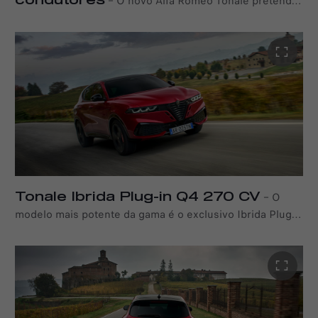
–
O novo Alfa Romeo Tonale pretende
redefinir a desportividade para o século XXI, oferecendo
uma gama diversificada de motores para satisfazer as
necessidades de todos os clientes: desde o Ibrida 175
CV ao potente Ibrida Plug-in Q4 270 CV e ao Diesel 130
CV.
Tonale Ibrida Plug-in Q4 270 CV
–
O
modelo mais potente da gama é o exclusivo Ibrida Plug-
in Q4 de 270 CV, equipado com o sistema de tração
integral da Alfa Romeo para um maior controlo,
desportividade e prazer de condução. O seu avançado
sistema de propulsão híbrido combina um motor turbo a
gasolina MultiAir de 1,3 litros, que aciona as rodas
dianteiras, com um motor elétrico que aciona as rodas