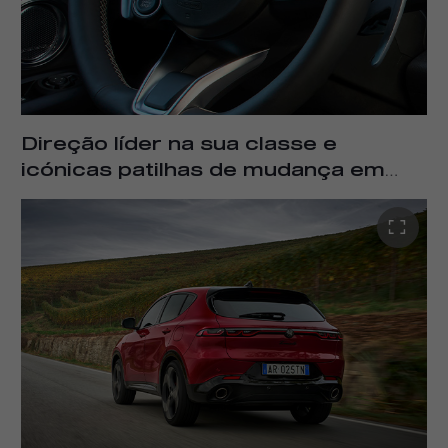
Direção líder na sua classe e
icónicas patilhas de mudança em
alumínio
–
Natural e instintivo, preciso e direto, o
Alfa Romeo Tonale Ibrida Plug-in Q4 lidera o segmento
com a direção mais direta da sua classe. Combinado com
sistemas avançados de suspensão dianteira e traseira,
redefine a forma como um SUV deve comportar-se na
estrada. O Tonale Ibrida Plug-in Q4 também apresenta
outra característica distintiva e icónica da Alfa Romeo:
patilhas de mudança de velocidades totalmente em
alumínio, onstruídas em peça única e fixas à coluna de
direção, proporcionando uma alternativa responsiva e
emocionante para qualquer condução ou viagem.