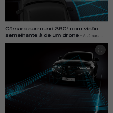
Câmara surround 360° com visão
semelhante à de um drone
–
A câmara
surround de 360° oferece uma visão panorâmica dos
arredores do carro, exibida no ecrã tátil digital de 10,25
polegadas com linhas de grelha dinâmicas. Este sistema
possui quatro câmaras de alta definição posicionadas na
grelha dianteira, espelhos exteriores e porta traseira
para facilitar o estacionamento e manobras em espaços
apertados.