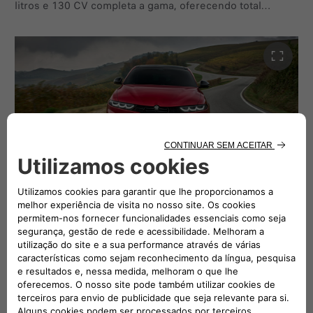
litros e 130 CV completa a gama, oferecendo total
aceleração impressionante.
liberdade de escolha. Graças ao seu binário de 320 Nm e
à combinação com a transmissão automática de dupla
embraiagem TCT de 6 velocidades, o Tonale Diesel
garante elevados níveis de prazer de condução,
flexibilidade e eficiência. O novo Tonale diesel possui a
direção mais direta do segmento (13,6:1), uma
verdadeira marca registrada da Alfa Romeo que torna a
experiência de condução emocionante e
instantaneamente reconhecível, colocando o modelo no
topo da sua classe em termos de agilidade e capacidade
de resposta. O carro oferece os amortecedores Alfa
Desportividade eficiente
–
O Alfa Romeo
Romeo Torque Vectoring e FSD (Frequency Selective
Tonale Ibrida Plug-In Q4 eleva a eletrificação a um novo
Damping) como características padrão e suspensão
nível, combinando um desempenho emocionante com
eletrónica DSV (Dual Stage Valve) avançada opcional. A
uma eficiência notável. As suas funcionalidades EV
arquitetura apresenta um design de suspensão
avançadas foram concebidas não só para aumentar o
sofisticado: o esquema McPherson em ambos os eixos,
prazer de condução, mas também para maximizar a
com geometria específica e ângulos característicos,
recuperação de energia e otimizar o consumo de
maximiza o caráter desportivo do Tonale.