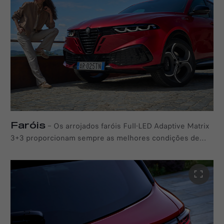
Faróis
–
Os arrojados faróis Full-LED Adaptive Matrix
3+3 proporcionam sempre as melhores condições de
iluminação, graças ao Sistema de Iluminação Frontal
Adaptativa, que ajusta constantemente os faróis médios
com base na velocidade e nas condições de condução, e
à Tecnologia Segmentada de Máximos
Antideslumbrantes, que deteta automaticamente ambas
as direções do tráfego para evitar ofuscar outros
condutores.