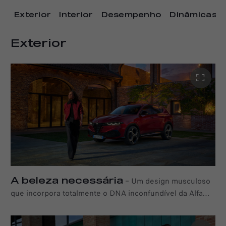
Exterior
Interior
Desempenho
Dinâmicas 
Exterior
A beleza necessária
–
Um design musculoso
que incorpora totalmente o DNA inconfundível da Alfa
Romeo, reinterpretando a essência da beleza italiana
através de proporções perfeitamente equilibradas e