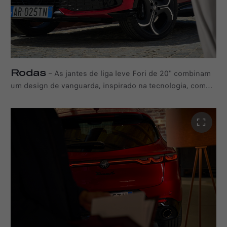
Rodas
–
As jantes de liga leve Fori de 20" combinam
um design de vanguarda, inspirado na tecnologia, com
um acabamento bicolor arrojado, transformando a
esportividade do carro numa declaração de puro estilo.
Para aqueles que procuram um visual diferente na
estrada, o Tonale também oferece três outras opções de
jantes: Aerodinamico de 17", Petali de 18" e Stile de 19".