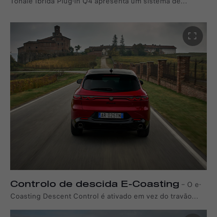
Tonale Ibrida Plug-in Q4 apresenta um sistema de
suspensão independente McPherson dianteiro e
traseiro, combinado com amortecedores FSD (Frequency
Selective Damping), oferecendo um equilíbrio ideal entre
manobrabilidade e conforto. Além disso, o modelo
Veloce vem de série com a suspensão eletrónica Alfa
Dual Stage Valve (DSV), reforçando ainda mais o caráter
desportivo do Tonale Ibrida Plug-in Q4.
Controlo de descida E-Coasting
–
O e-
Coasting Descent Control é ativado em vez do travão
motor quando o acelerador é solto, permitindo a