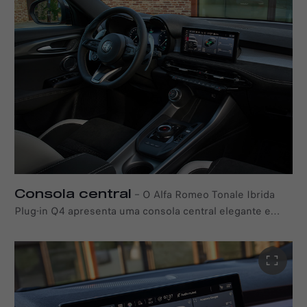
do habitáculo. Costuras contrastantes fluem pelo painel,
painéis das portas e apoio de braço, criando uma
sensação de continuidade visual. O conforto está
presente em cada detalhe, com ajustes elétricos
avançados, requinte lombar de apoio e aquecimento e
ventilação que proporcionam uma experiência tranquila e
sem esforço.
Consola central
–
O Alfa Romeo Tonale Ibrida
Plug-in Q4 apresenta uma consola central elegante e
moderna com o novo seletor rotativo – um sistema de
mudança de velocidades que realça ainda mais o aspeto
refinado e de alta tecnologia do interior.