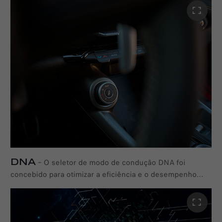
capacidade de resposta dos travões na estrada e uma
sensação perfeita e consistente do pedal do travão. Este
sistema permite maximizar a regeneração de energia
com vibração reduzida e distâncias de travagem mais
curtas. O desempenho geral de travagem nas versões
Veloce e Sport Speciale é melhorado pela adoção de
pinças fixas da Brembo, com quatro pistões na frente.
DNA
–
O seletor de modo de condução DNA foi
concebido para otimizar a eficiência e o desempenho
numa variedade de condições de condução. O modo
DYNAMIC foi feito à medida para uma condução
desportiva emocionante, proporcionando maior potência
e uma resposta mais precisa da direção para máxima