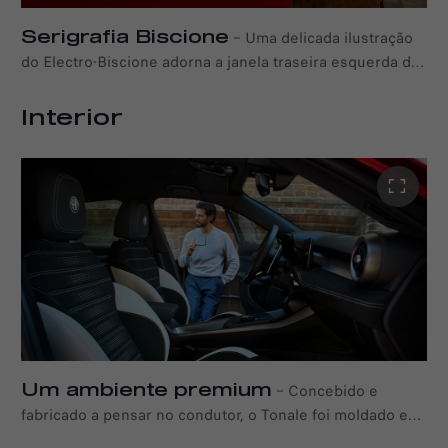
Serigrafia Biscione
–
Uma delicada ilustração
do Electro-Biscione adorna a janela traseira esquerda do
Tonale Ibrida Plug-In Q4 — uma homenagem subtil, mas
distinta, à evolução elétrica e ao espírito de competição
Interior
da Alfa Romeo.
Um ambiente premium
–
Concebido e
fabricado a pensar no condutor, o Tonale foi moldado em
torno da expressão pessoal, com a personalização no