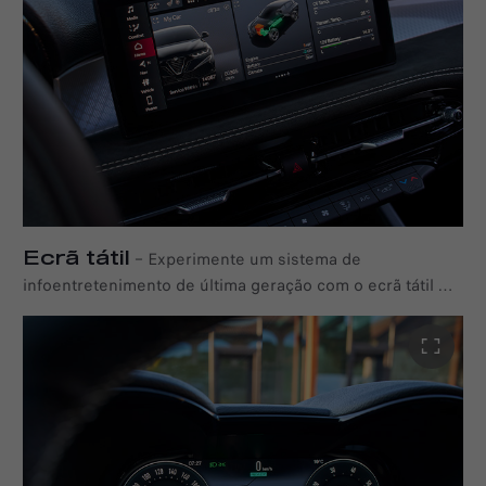
Ecrã tátil
–
Experimente um sistema de
infoentretenimento de última geração com o ecrã tátil HD
de 10,25 polegadas com espelhamento sem fios graças
ao Apple CarPlay e ao Android Auto™. Com a sua
interface semelhante à de um smartphone, o sistema de
infoentretenimento do Tonale é personalizável com
widgets que podem ser ajustados usando um sistema
intuitivo de arrastar e soltar, adaptando a tecnologia do
seu Alfa Romeo às suas necessidades. Os Serviços Alfa