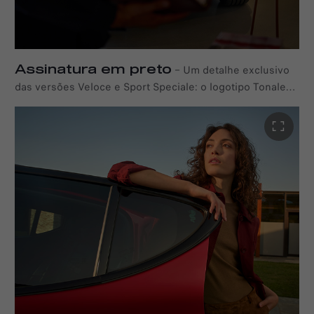
Assinatura em preto
–
Um detalhe exclusivo
das versões Veloce e Sport Speciale: o logotipo Tonale
preto adiciona um toque extra de sofisticação ao estilo
do carro.