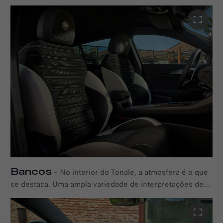
seu cerne. Uma vasta gama de materiais, acabamentos e
detalhes premium permite que cada interior reflita um
sentido de estilo distinto, enquanto uma interface
totalmente digital e centrada no condutor se integra na
perfeição com um artesanato exclusivo para elevar a
experiência ao volante do Alfa Romeo Tonale Ibrida Plug-
in Q4.
Bancos
–
No interior do Tonale, a atmosfera é o que
se destaca. Uma ampla variedade de interpretações de
assentos explora tudo, desde o minimalismo refinado até
a expressão italiana ousada, com materiais premium,
texturas distintas e detalhes sutis que moldam o caráter