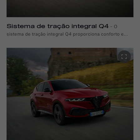
Sistema de tração integral Q4
–
O
sistema de tração integral Q4 proporciona conforto e
controlo excecionais, garantindo um desempenho
soberbo em qualquer superfície. Permite ao Tonale
Ibrida Plug-In Q4 de 270 CV expressar todo o seu
potencial com estabilidade, manobrabilidade e precisão
excecionais, mesmo nas condições mais exigentes. A
potência provém de um motor turboalimentado MultiAir
de 1,3 litros e 4 cilindros que aciona as rodas dianteiras
através de uma transmissão automática de 6
velocidades, combinado na perfeição com um motor
elétrico de 94 kW no eixo traseiro. Juntos, criam uma
fusão perfeita entre tração, capacidade de resposta e a
emoção pura da Alfa Romeo — um desempenho que
transmite confiança e é ao mesmo tempo emocionante.