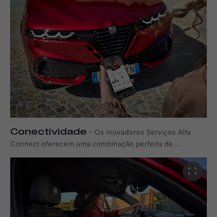
Alfa Romeo Tonale em caso de revenda. De facto, no
mercado de carros usados, a certificação NFT representa
uma fonte adicional de credibilidade para proprietários e
concessionários.
Conectividade
–
Os inovadores Serviços Alfa
Connect oferecem uma combinação perfeita de
tecnologia de ponta, aplicações e ferramentas online
para lhe permitir gerir e supervisionar o seu Alfa Romeo,
independentemente da sua localização. Aproveite o
poder do Android Auto™ e do Apple CarPlay para uma
experiência totalmente integrada enquanto conduz. Além
disso, com a aplicação móvel My Alfa Connect, aceda a