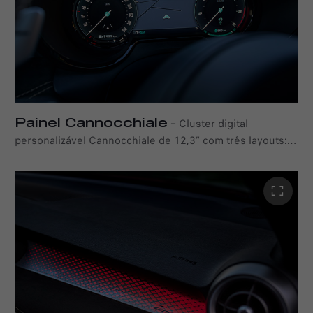
Connect com Alexa* Voice Service dar-lhe-ão uma
sensação de estar em casa enquanto estiver na estrada.
*Amazon, Alexa e todos os logótipos relacionados são marcas comerciais da
Amazon.com, Inc. ou das suas afiliadas.
Painel Cannocchiale
–
Cluster digital
personalizável Cannocchiale de 12,3” com três layouts:
Evolved, Relax e Heritage. Os layouts Heritage e Evolved
apresentam um Electro-Biscione que altera o seu
contorno de acordo com o estado do motor elétrico.