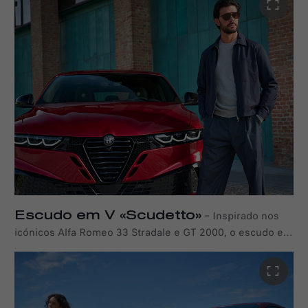
detalhes de design icónicos. Cada elemento é criado
com um propósito, onde estilo e funcionalidade se
fundem na perfeição.
Escudo em V «Scudetto»
–
Inspirado nos
icónicos Alfa Romeo 33 Stradale e GT 2000, o escudo em
V côncavo e tridimensional "Scudetto" é combinado com
entradas de ar desportivas que conferem um caráter
distinto à frente do seu Tonale Ibrida Plug-in Q4.