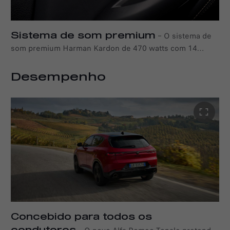
Sistema de som premium
–
O sistema de
som premium Harman Kardon de 470 watts com 14
altifalantes e subwoofer envolve-o com um som potente
e perfeito.
Desempenho
Concebido para todos os
condutores