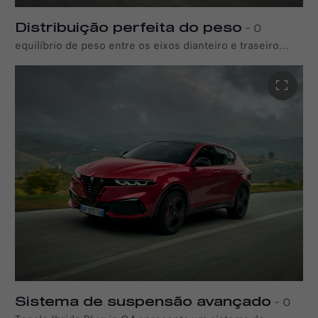
Distribuição perfeita do peso
–
O
equilíbrio de peso entre os eixos dianteiro e traseiro
proporciona um novo nível de prazer de condução. O
Tonale Ibrida Plug-in Q4 utiliza a sua distribuição de peso
quase perfeita de 50:50 para otimizar a entrega de
binário no solo e a manobrabilidade nas curvas.
Sistema de suspensão avançado
–
O