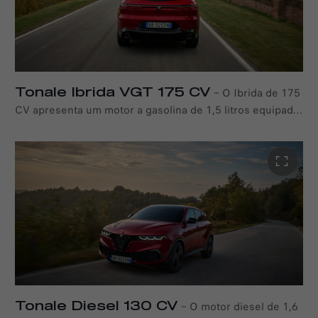
traseiras. Equipado com uma bateria de 15,5 kWh, o
sistema oferece uma potência total de 270 CV,
permitindo que o novo Tonale acelere de 0 a 100 km/h
em apenas 6,6 segundos, com uma resposta de binário
imediata e potente. O Ibrida Plug-in também é altamente
Tonale Ibrida VGT 175 CV
–
O Ibrida de 175
eficiente, oferecendo até 61 km de autonomia totalmente
CV apresenta um motor a gasolina de 1,5 litros equipado
elétrica no ciclo combinado WLTP.
com um turbo de geometria variável (VGT) e combinado
com uma transmissão de dupla embraiagem TCT de 7
velocidades. O seu inovador sistema híbrido de 48 volts,
alimentado por um motor elétrico de 15 kW e 55 Nm, é
leve e eficiente. Esta configuração permite uma
verdadeira experiência híbrida, possibilitando a
condução totalmente elétrica a baixas velocidades,
durante manobras e em marcha livre. O sistema de
propulsão oferece o desempenho de um potente motor a
gasolina, mantendo um consumo de combustível
comparável ao de um diesel, proporcionando uma
Tonale Diesel 130 CV
–
O motor diesel de 1,6
entrega de potência extremamente linear e uma