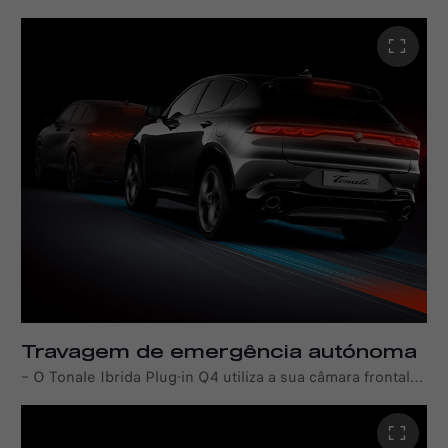
indicando-os no ecrã para informar o condutor do limite
de velocidade atual. Quando combinado com o controlo
de cruzeiro adaptativo, o assistente de velocidade
inteligente sugere a redução da velocidade para o limite
detetado. Se o condutor aceitar, as definições de
controlo de velocidade são ajustadas automaticamente.
Travagem de emergência autónoma
–
O Tonale Ibrida Plug-in Q4 utiliza a sua câmara frontal
para alertar visual e auditivamente o condutor sobre um
veículo parado, peões ou ciclistas à frente. Se o condutor