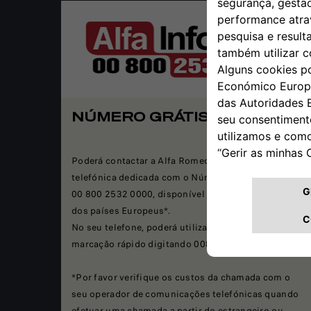
NÚMERO GRÁTIS
Poderá contactar a Alfa Romeo através da linha
telefónica dedicada com o Número Verde Universal
00 800 2532 0000, disponível a partir da maioria
dos países Europeus*.
No seu telefone, poderá utilizar o sistema de
marcação rápido digitando 00800 Alfa 0000.
*Por favor verifique os custos da chamada com o
seu operador de comunicações telefónicas quando
efetuar uma chamada a partir do estrangeiro ou