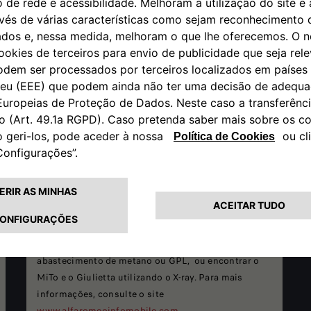
MOBILE
Alfa Romeo InfoMobile é a app que fornece os
serviços e a assistência que pretende diretamente
no seu smartphone: poderá armazenar as datas de
validade relacionadas com a sua viatura, consultar o
manual do proprietário e de manutenção, encontrar
os concessionários mais próximos, postos de
abastecimento de metano ou GPL, ou encontrar o
MiTo e o Giulietta utilizando o X-ray. Para mais
informações, consulte o site
www.alfaromeoinfomobile.com
.