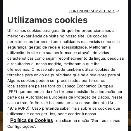
BERLINAS DESPORTIVAS:
DESEMPENHO INFALÍVEL
As berlinas desportivas são a opção ideal se procurar um
grupo motopropulsor de alto desempenho, um visual
dinâmico e um design elegante. Equipado com um motor
2.9 V6 de 520 cv, o Giulia Quadrifoglio é dos modelos Alfa
Romeo mais desportivos de sempre, com uma aceleração
dos 0 aos 100 km/h em apenas 3,9 segundos.
DESCUBRA O GIULIA QUADRIFOGLIO