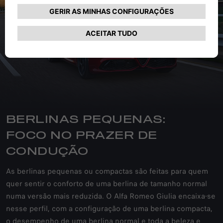
BERLINAS PEQUENAS:
FOCO NO PRAZER DE
CONDUÇÃO
As berlinas pequenas ou compactas são feitas para quem
quer sentir o conforto de uma berlina de tamanho normal
numa versão mais reduzida. O Alfa Romeo Giulia encaixa-se
nesse perfil, com a configuração de uma berlina compacta,
o desempenho de uma berlina normal e toda a beleza e