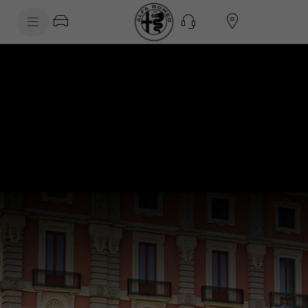
SkiptoContentText
SkiptoNavigationText