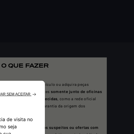
O QUE FAZER
Mande reparar o seu veículo ou adquira peças
originais ou equivalentes
somente junto de oficinas
profissionais e reconhecidas
, como a rede oficial
FCA, de modo a ter a garantia da origem dos
produtos.
Não confie em produtos suspeitos ou ofertas com