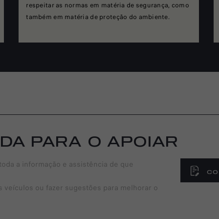
respeitar as normas em matéria de segurança, como
também em matéria de proteção do ambiente.
DA PARA O APOIAR
toda a informação e assistência de que
CO
s veículos ou fazer sugestões para melhorar o