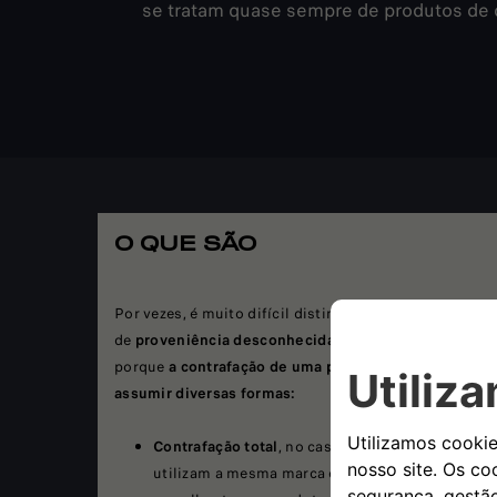
se tratam quase sempre de produtos de
O QUE SÃO
Por vezes, é muito difícil distinguir uma peça
de
proveniência desconhecida
de uma original, até
porque
a contrafação de uma peça original pode
assumir diversas formas:
Contrafação total
, no caso de produtos que
utilizam a mesma marca e visualmente são