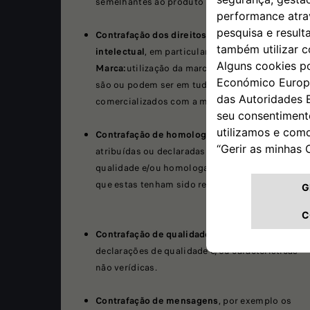
semelhantes ao produto imitado.
Contrafação dos direitos de propriedade
intelectual
, em particular, dos
direitos de
Marca:
utilização da marca com produtos que
são ou podem ser em tudo diferentes dos
comercializados com a marca legítima.
Contrafação de homologação/certificação
: são
atribuídas ou declaradas certificações de
qualidade e/ou homologações europeias sem
que estas tenham sido realmente obtidas.
Contrafação de qualidade,
no caso de
declarações de qualidade e/ou características
não verídicas.
Contrafação de mensagens
, por exemplo os