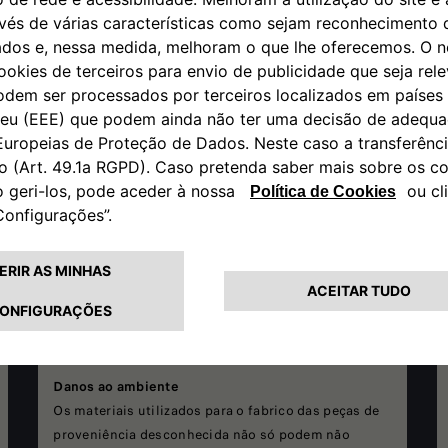
desconhecida pode causar uma maior distância de
travagem em comparação com um produto
fabricado de acordo com as normas de segurança.
A integridade do veículo
A fraca qualidade de uma peça pode danificar outros
componentes do veículo. Por exemplo, um filtro do
óleo de proveniência desconhecida pode gerar
problemas no sistema de lubrificação do motor e até
provocar a rotura do próprio motor.
Não passagem na revisão
Se a peça não estiver em conformidade com as
características estabelecidas pelo fabricante, é
possível que o automóvel não passe na revisão.
Danos ao ambiente
Os materiais utilizados para o fabrico das peças de
proveniência desconhecida não só podem não