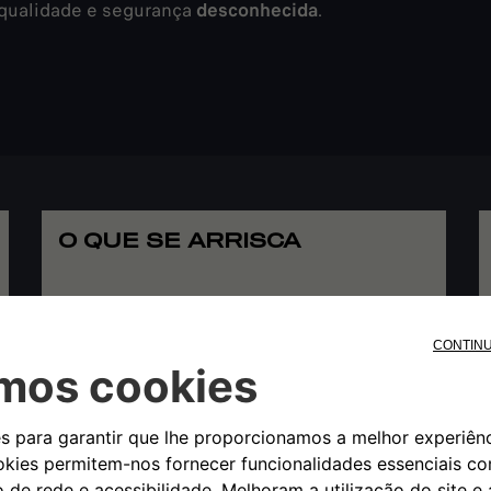
 qualidade e segurança
desconhecida
.
O QUE SE ARRISCA
A comprometer a segurança de quem está a bordo
ou se encontra na trajetória do veículo
As peças de proveniência desconhecida podem
estar na origem de acidentes na estrada, uma vez
que nem sempre são seguras porque são produzidas
com materiais muitas vezes fora da validade. Por
exemplo, uma pinça de travão de proveniência