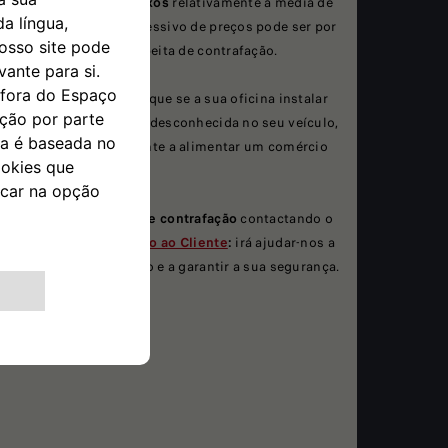
preços demasiado baixos
relativamente à média de
mercado: o desvio excessivo de preços pode ser por
si só um alerta de suspeita de contrafação.
Além disso, lembre-se que se a sua oficina instalar
peças de proveniência desconhecida no seu veículo,
estará involuntariamente a alimentar um comércio
ilegal.
Revele-nos os casos de contrafação
contactando o
nosso
Serviço de Apoio ao Cliente
:
irá ajudar-nos a
combater a falsificação e a garantir a sua segurança.