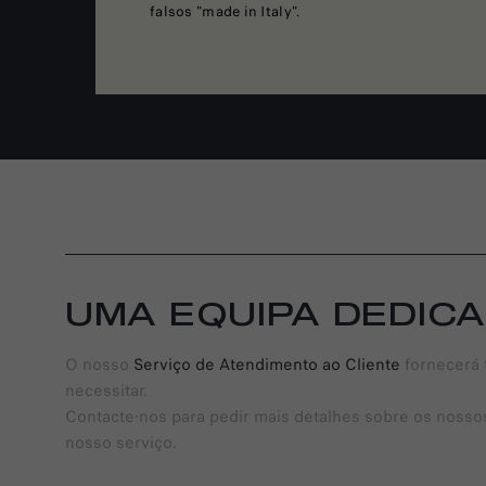
falsos "made in Italy".
UMA EQUIPA DEDICA
O nosso
Serviço de Atendimento ao Cliente
fornecerá 
necessitar.
Contacte-nos para pedir mais detalhes sobre os nosso
nosso serviço.