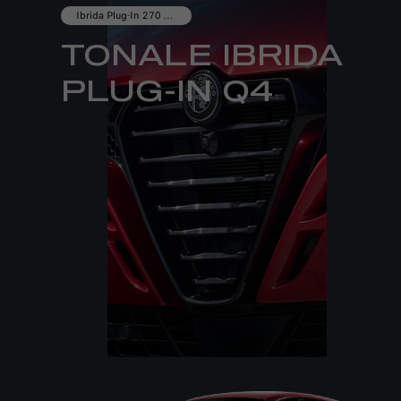
Ibrida Plug-In 270 CV
TONALE IBRIDA
PLUG-IN Q4