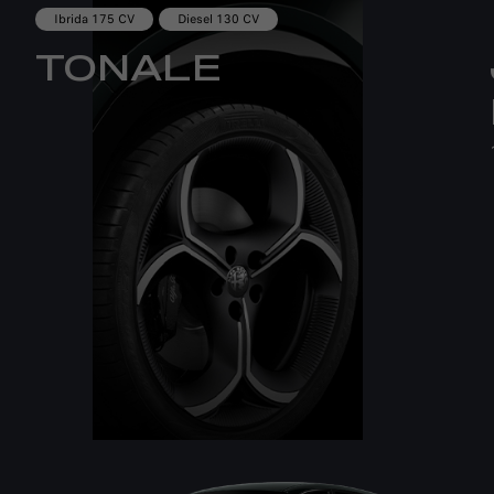
Ibrida 175 CV
Diesel 130 CV
TONALE