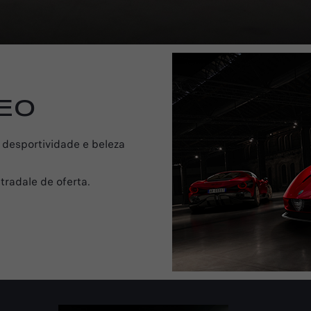
EO
 desportividade e beleza
radale de oferta.