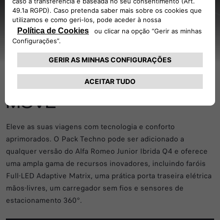
Pack Techno
TECNOLOGIA QUE NOS
MOVE
Eleve as suas viagens com tecnologia e conforto
aprimorados. O Pack Techno pode ser adicionado a
qualquer versão do Alfa Romeo Junior Ibrida Q4 e oferece
uma ampla gama de recursos inovadores, incluindo faróis
Full-LED Adaptive Matrix, uma prática porta traseira elétrica
mãos-livres, um carregador sem fios e sensores de
estacionamento 360°.