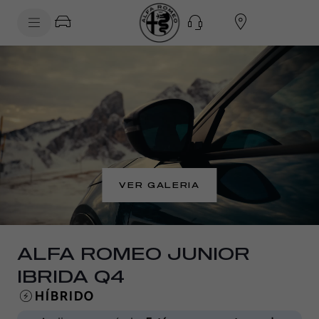
SkiptoContentText
VISÃO GERAL
SkiptoNavigationText
VER GALERIA
ALFA ROMEO JUNIOR
IBRIDA Q4
HÍBRIDO