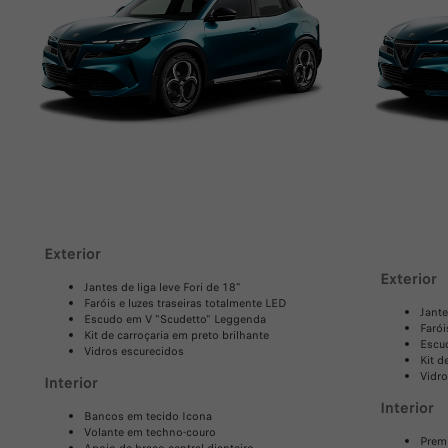
Exterior
Exterior
Jantes de liga leve Fori de 18"
Faróis e luzes traseiras totalmente LED
Jante
Escudo em V "Scudetto" Leggenda
Farói
Kit de carroçaria em preto brilhante
Escu
Vidros escurecidos
Kit d
Vidro
Interior
Interior
Bancos em tecido Icona
Volante em techno-couro
Prem
Apoio de braço central dianteiro