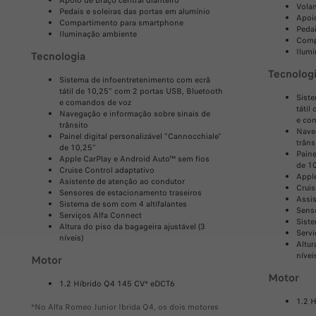
Vola
Pedais e soleiras das portas em alumínio
Apoio
Compartimento para smartphone
Pedai
Iluminação ambiente
Comp
Ilum
Tecnologia
Tecnolog
Sistema de infoentretenimento com ecrã
tátil de 10,25" com 2 portas USB, Bluetooth
Sist
e comandos de voz
tátil
Navegação e informação sobre sinais de
e co
trânsito
Nave
Painel digital personalizável "Cannocchiale"
trâns
de 10,25"
Paine
Apple CarPlay e Android Auto™ sem fios
de 1
Cruise Control adaptativo
Appl
Asistente de atenção ao condutor
Cruis
Sensores de estacionamento traseiros
Assis
Sistema de som com 4 altifalantes
Sens
Serviços Alfa Connect
Siste
Altura do piso da bagageira ajustável (3
Servi
níveis)
Altur
nívei
Motor
Motor
1.2 Híbrido Q4 145 CV* eDCT6
1.2 
*No Alfa Romeo Junior Ibrida Q4, os dois motores