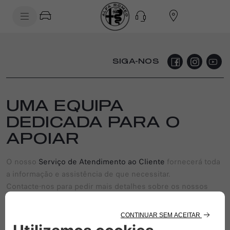
SkiptoContentText
SkiptoNavigationText
SIGA-NOS
UMA EQUIPA
DEDICADA PARA O
APOIAR
O nosso
Serviço de Atendimento ao Cliente
fornecerá toda
a informação e assistência de que necessitar.
Contacte-nos para pedir mais detalhes sobre os nossos
veículos ou fazer sugestões para melhorar o nosso serviço.
CONTACTE-NOS