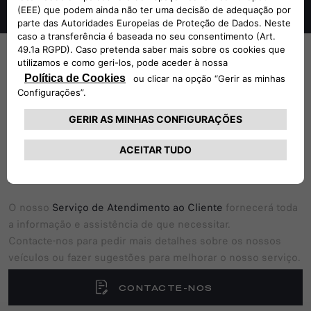
SIGA-NOS
UMA EQUIPA
DEDICADA PARA O
APOIAR
O nosso
Serviço de Atendimento ao Cliente
fornecerá toda
a informação e assistência de que necessitar.
Contacte-nos para pedir mais detalhes sobre os nossos
veículos ou fazer sugestões para melhorar o nosso serviço.
CONTACTE-NOS