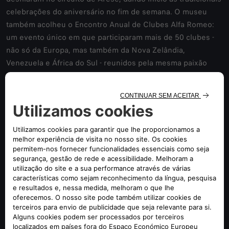
celebrações do aniversário no fim de semana. O museu
também acolheu o Encontro Anual de Clubes Alfa Romeo:
um evento único em que participaram mais de 50 clubes -
não só da Europa, mas também da Nova Zelândia,
Venezuela e África do Sul - reunidos pela mesma paixão
vibrante e ansiosos por partilhar projectos e ideias para
preservar e elevar o património histórico da Alfa Romeo.
Isto confirma a vitalidade de uma comunidade empenhada
em promover os valores mais autênticos da Marca: beleza,
desportividade e italianidade.
br> Depois de um desfile de spider vintage, os Alfisti
participaram numa corrida especial no circuito de Arese,
em colaboração com o Registro Italiano Alfa Romeo. Das 80
equipas concorrentes, Carolina Nocchi triunfou com um
Spider Duetto de 1978, seguida de um AR51 “Matta” de
1952 e de um Spider 2600 Touring de 1966. Pura paixão na
pista de corridas!