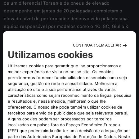
de um diferencial Torsen e de pneus de elevado
desempenho em jantes de 20 polegadas completam o
elevado nível de performance desenvolvido pela mesma
equipa responsável por modelos como o 4C, 8C, Giulia &
Stelvio Quadrifoglio, Giulia GTA e o 33 Stradale.
O novo Junior Veloce não só vai estar disponível para a
realização de experiências “co-drive” na rampa do
Caramulo, como estará igualmente em exposição no
espaço da Alfa Romeo e terá a seu lado o novo Tonale
Tributo Italiano, a primeira série especial global da marca, a
qual presta homenagem às suas origens e herança
desportiva.
O novo Giulia Quadrifoglio Super Sport com motor de 520
cavalos - versão limitada da berlina desportiva que
comemora a primeira vitória da Alfa Romeo na Mille Miglia,