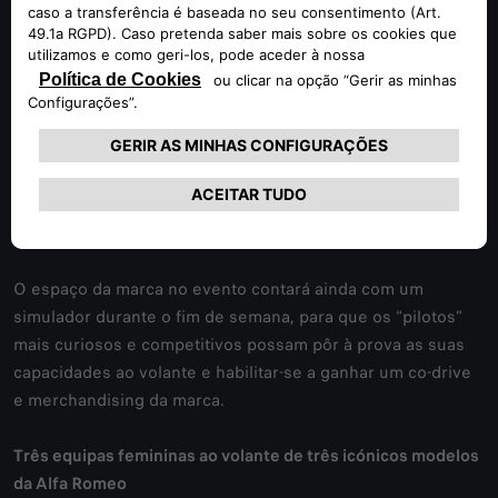
em 1928, com o 6C 1500 Super Sport – assumirá a
responsabilidade de “carro 0” da Rampa Histórica do
Caramulo.
Os fãs da Alfa Romeo e visitantes do evento poderão ainda
desfrutar da presença do Alfa Romeo Clube Portugal, o qual
levará até ao Caramulo inúmeros modelos clássicos e
desportivos de interesse histórico.
O espaço da marca no evento contará ainda com um
simulador durante o fim de semana, para que os “pilotos”
mais curiosos e competitivos possam pôr à prova as suas
capacidades ao volante e habilitar-se a ganhar um co-drive
e merchandising da marca.
Três equipas femininas ao volante de três icónicos modelos
da Alfa Romeo