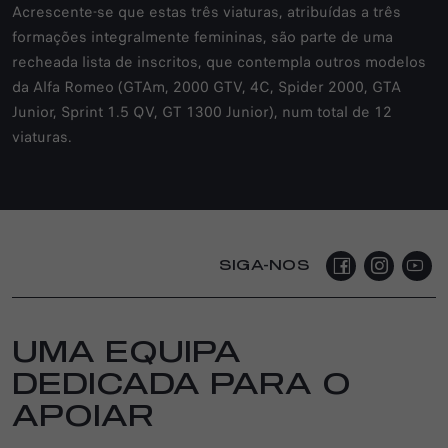
Acrescente-se que estas três viaturas, atribuídas a três
formações integralmente femininas, são parte de uma
recheada lista de inscritos, que contempla outros modelos
da Alfa Romeo (GTAm, 2000 GTV, 4C, Spider 2000, GTA
Junior, Sprint 1.5 QV, GT 1300 Junior), num total de 12
viaturas.
SIGA-NOS
UMA EQUIPA
DEDICADA PARA O
APOIAR