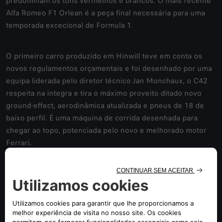
predominam os tons vermelhos e brancos. O mais recente
Alfa Romeo F1 Orlean é a peça final necessária para uma
temporada excecional de Formula 1.
O primeiro carro produzido em Hinwill teve em conta os
novos regulamentos orçamentais e foi desenhado por uma
equipa liderada pelo diretor técnico Jan Monchaux, o C42
respeita na integra e tira o máximo proveito ditado novo
ground-effect, aerodinâmica atualizada e pneus de 18 de
baixo perfil. É uma máquina de corrida desenhada para
chegar ao topo, potenciada pelo novo e melhorado motor
Ferrari.
Criada pelo Centro Stile Alfa Romeo, a pintura vermelha e
branca é maravilhosa embora seja uma subtil homenagem
aos designs históricos da Alfa Romeo a da Sauber
Motorsport. A zona do motor está pintada de vermelho, com