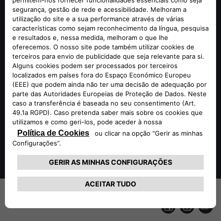
uma secção diagonal para transmitir ainda mais dinamismo.
O logótipo histórico Alfa Romeo, encaixa-se na diagonal
como referência ao inicio do século XX. Mais abaixo
podemos ver escrito “Tonale”, o nome do primeiro SUV da
marca revelado recentemente. O símbolo “Quadrifoglio”,
que representa o lado desportivo, pode ser visto na secção
superior e a bandeira italiana está presente na asa traseira,
assim como o nome “Alfa Romeo”.
Nas mãos do vencedor de 10 corridas, Valtteri Bottas, e
Zhou Guanyu, o primeiro piloto chinês e o único estreante
na grelha em 2022, o C42 está pronto a impressionar.
SIGA-NOS