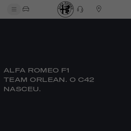
SkiptoContentText
SkiptoNavigationText
ALFA ROMEO F1
TEAM ORLEAN. O C42
NASCEU.