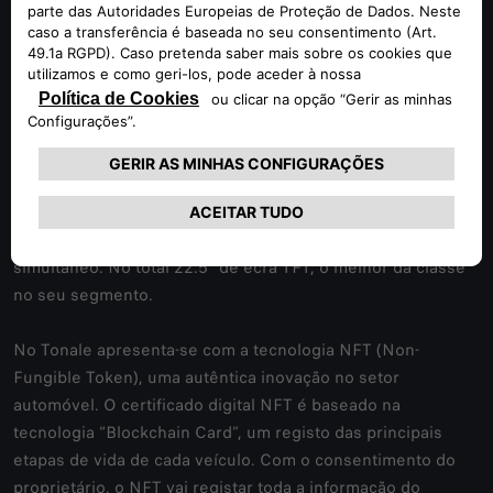
O software e conectividade foram desenhados para
aumentar a experiência de condução. Na versão de série, o
Tonale vem com um novo sistema de infoentretenimento,
com sistema operativo Android personalizável e com
conetividade 4G permitindo atualizações Over-the-Air
(OTA). O painel de instrumentos de 12.3” e o rádio
touchscreen de 10.25”, são o interface sofisticado e
necessário para lhe permitir realizar várias tarefas em
simultâneo. No total 22.5” de ecrã TFT, o melhor da classe
no seu segmento.
No Tonale apresenta-se com a tecnologia NFT (Non-
Fungible Token), uma autêntica inovação no setor
automóvel. O certificado digital NFT é baseado na
tecnologia “Blockchain Card”, um registo das principais
etapas de vida de cada veículo. Com o consentimento do
proprietário, o NFT vai registar toda a informação do