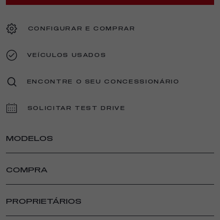
CONFIGURAR E COMPRAR
VEÍCULOS USADOS
ENCONTRE O SEU CONCESSIONÁRIO
SOLICITAR TEST DRIVE
MODELOS
JUNIOR ELETTRICA
COMPRA
JUNIOR IBRIDA
JUNIOR IBRIDA Q4
PARTICULAR
NOVO TONALE
CONFIGURAR E COMPRAR
PROPRIETÁRIOS
NOVO TONALE IBRIDA PLUG-IN
VEÍCULOS EM STOCK
PEÇAS E ACESSÓRIOS