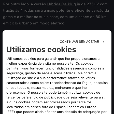
Por outro lado, a versão
Híbrida Q4 Plug-in
de 275CV com
tração às 4 rodas será a mais potente e eficiente versão da
gama e a melhor na sua classe, com um alcance de 80 km
em ciclo urbano em modo elétrico.
A dinâmica de condução é outro elemento presente em
todos os verdadeiros Alfa Romeo e que está bem presente
no Tonale. A distribuição perfeita de peso, garante uma
manobrabilidade sem paralelos nas curvas. A sua direção é
a mais direta do segmento (13.6) e é o único carro a
incorporar o sistema de travagem integrada, um sistema
que garante uma reposta instantânea e gere a travagem
regenerativa. É também único pela inclusão do sistema de
travagem com 4 pinças da Brembo. Tem ainda uma
suspensão independente MacPherson, com amortecimento
seletivo de frequência (FSD), tração às 4 rodas que lhe dá
uma condução segura e sem precedentes e diferencial
eletrónico autoblocante para uma máxima tração.