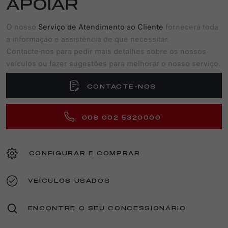
APOIAR
O nosso
Serviço de Atendimento ao Cliente
fornecerá toda
a informação e assistência de que necessitar.
Contacte-nos para pedir mais detalhes sobre os nossos
veículos ou fazer sugestões para melhorar o nosso serviço.
CONTACTE-NOS
008 002 5320000
CONFIGURAR E COMPRAR
VEÍCULOS USADOS
ENCONTRE O SEU CONCESSIONÁRIO