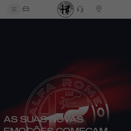
SkiptoContentText
SkiptoNavigationText
AS SUAS NOVAS